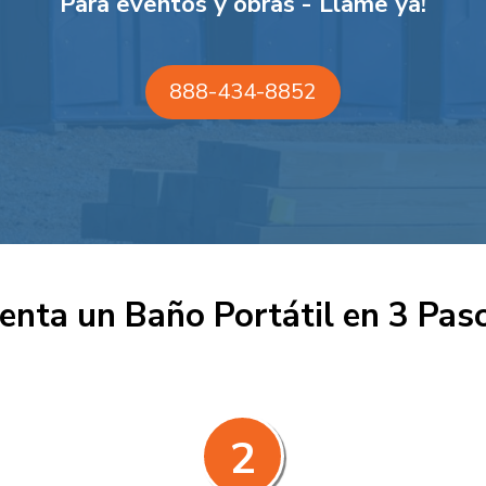
Para eventos y obras - Llame ya!
888-434-8852
enta un Baño Portátil en 3 Pas
2